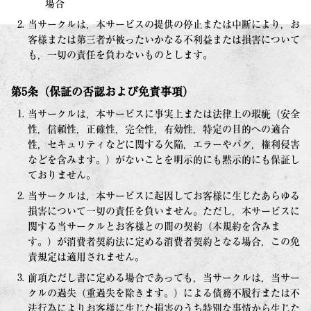
場合
当サークルは，本サービスの提供の停止または中断により，お
客様または第三者が被ったいかなる不利益または損害について
も，一切の責任を負わないものとします。
第5条（保証の否認および免責事項）
当サークルは，本サービスに事実上または法律上の瑕疵（安全
性，信頼性，正確性，完全性，有効性，特定の目的への適合
性，セキュリティなどに関する欠陥，エラーやバグ，権利侵害
などを含みます。）がないことを明示的にも黙示的にも保証し
ておりません。
当サークルは，本サービスに起因してお客様に生じたあらゆる
損害について一切の責任を負いません。ただし，本サービスに
関する当サークルとお客様との間の契約（本規約を含みま
す。）が消費者契約法に定める消費者契約となる場合，この免
責規定は適用されません。
前項ただし書に定める場合であっても，当サークルは，当サー
クルの過失（重過失を除きます。）による債務不履行または不
法行為によりお客様に生じた損害のうち特別な事情から生じた